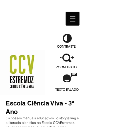
CONTRASTE
ZOOM TEXTO
TEXTO FALADO
Escola Ciência Viva - 3º
Ano
Os nossos manuais educativos | o storytelling e
a literacia científica na Escola CCVEstremoz.