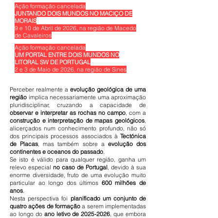
Ação formação cancelada
JUNTANDO DOIS MUNDOS NO MACIÇO DE
MORAIS
9 e 10 de Abril de 2026, na região de Macedo
de Cavaleiros
Ação formação cancelada
UM PORTAL ENTRE DOIS MUNDOS NO
LITORAL SW DE PORTUGAL
2 e 3 de Maio de 2026, na região de Sines
Perceber realmente a
evolução geológica de uma
região
implica necessariamente uma aproximação
pluridisciplinar, cruzando a capacidade de
observar e interpretar as rochas no campo
, com a
construção e interpretação de mapas geológicos
,
alicerçados num conhecimento profundo, não só
dos principais processos associados à
Tectónica
de Placas
, mas também sobre a
evolução dos
continentes e oceanos do passado
.
Se isto é válido para qualquer região, ganha um
relevo especial
no caso de Portugal
, devido à sua
enorme diversidade, fruto de uma evolução muito
particular ao longo dos últimos
600 milhões de
anos
.
Nesta perspectiva foi
planificado um conjunto de
quatro ações de formação
a serem implementadas
ao longo do
ano letivo de
2025-2026
, que embora