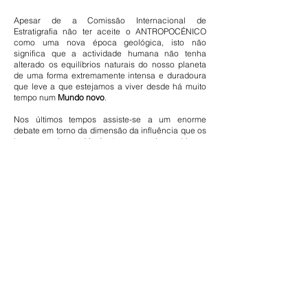
Apesar de a Comissão Internacional de
Estratigrafia não ter aceite o ANTROPOCÉNICO
como uma nova época geológica, isto não
significa que a actividade humana não tenha
alterado os equilíbrios naturais do nosso planeta
de uma forma extremamente intensa e duradoura
que leve a que estejamos a viver desde há muito
tempo num
Mundo novo
.
Nos últimos tempos assiste-se a um enorme
debate em torno da dimensão da influência que os
humanos tiveram/têm/terão no meio ambiente.
Apesar da importância deste debate, pois o que
está em causa é o nosso futuro, a desinformação
que circula nos órgãos de comunicação social e,
principalmente, nas redes sociais, põe em causa o
debate esclarecido que se impõe. Por outro lado, a
complexidade do tema obrigando ao cruzamento
de saberes e perspetivas, tem levado à
proliferação de notícias por vezes contraditórias,
que sendo normal em ciência, tem sido
aproveitado para a pôr em causa. A confusão
daqui resultante, onde aspectos científicos são
frequentemente misturados com questões sociais
e políticas, não facilita o debate informado
imprescindível quando o que está em causa é o
futuro da humanidade.