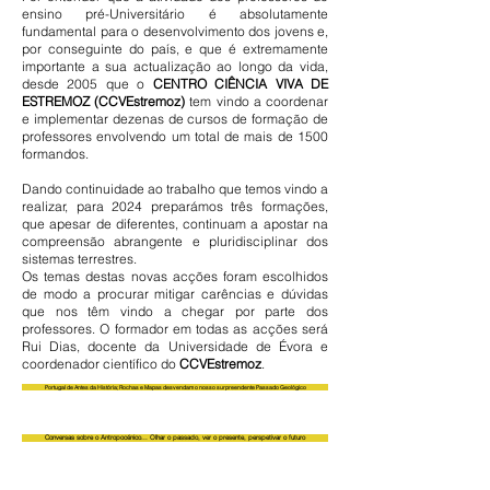
ensino pré-Universitário é absolutamente
fundamental para o desenvolvimento dos jovens e,
por conseguinte do país, e que é extremamente
importante a sua actualização ao longo da vida,
desde 2005 que o
CENTRO CIÊNCIA VIVA DE
ESTREMOZ (CCVEstremoz)
tem vindo a coordenar
e implementar dezenas de cursos de formação de
professores envolvendo um total de mais de 1500
formandos.
Dando continuidade ao trabalho que temos vindo a
realizar, para 2024 preparámos três formações,
que apesar de diferentes, continuam a apostar na
compreensão abrangente e pluridisciplinar dos
sistemas terrestres.
Os temas destas novas acções foram escolhidos
de modo a procurar mitigar carências e dúvidas
que nos têm vindo a chegar por parte dos
professores. O formador em todas as acções será
Rui Dias, docente da Universidade de Évora e
coordenador científico do
CCVEstremoz
.
Portugal de Antes da História; Rochas e Mapas desvendam o nosso surpreendente Passado Geológico
Conversas sobre o Antropocénico... Olhar o passado, ver o presente, perspetivar o futuro