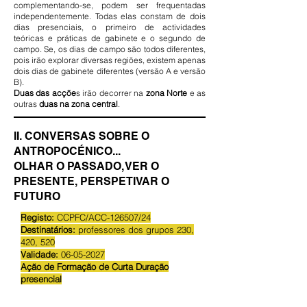
complementando-se, podem ser frequentadas
independentemente. Todas elas constam de dois
dias presenciais, o primeiro de actividades
teóricas e práticas de gabinete e o segundo de
campo. Se, os dias de campo são todos diferentes,
pois irão explorar diversas regiões, existem apenas
dois dias de gabinete diferentes (versão A e versão
B).
Duas das acçõe
s
irão decorrer na
zona Norte
e as
outras
duas na zona central
.
II. CONVERSAS SOBRE O
ANTROPOCÉNICO...
OLHAR O PASSADO, VER O
PRESENTE, PERSPETIVAR O
FUTURO
Registo:
CCPFC/ACC-126507/24
Destinatários:
professores dos grupos 230,
420, 520
Validade:
06-05-2027
Ação de Formação de Curta Duração
presencial