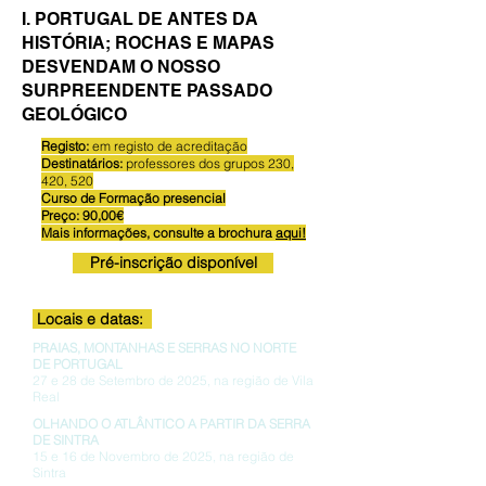
I. PORTUGAL DE ANTES DA
HISTÓRIA; ROCHAS E MAPAS
DESVENDAM O NOSSO
SURPREENDENTE PASSADO
GEOLÓGICO
Registo:
em registo de acreditação
Destinatários:
professores dos grupos 230,
420, 520
Curso de Formação presencial
Preço: 90,00€
Mais informações, consulte a brochura
aqui!
Pré-inscrição disponível
Locais e datas:
PRAIAS, MONTANHAS E SERRAS NO NORTE
DE PORTUGAL
27 e 28 de Setembro de 2025, na região de Vila
Real
OLHANDO O ATLÂNTICO A PARTIR DA SERRA
DE SINTRA
15 e 16 de Novembro de 2025, na região de
Sintra