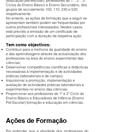
(educação pré-escolar), professores do 1.º, 2.º, 3.º
Ciclos do Ensino Básico e Ensino Secundário, dos
grupos de recrutamento 100, 110, 230 e 520
respetivamente.
No entanto, as ações de formação que a seguir se
apresentam também podem ser frequentadas por
outros profissionais interessados. Nestes casos,
está previsto a emissão de um certificado de
participação com a duração da respetiva ação.
Tem como objectivos:
Contribuir para a melhoria da qualidade do ensino
e das aprendizagens através da actualização dos
professores na área do ensino experimental das
ciências;
Desenvolver competências científicas e didácticas
necessárias à implementação e de actividades
práticas (laboratoriais e de campo);
Impulsionar a promoção, implementação e
avaliação de actividades práticas laboratoriais e
experimentais no ensino das ciências;
Proporcionar aos professores do 1º e 2º Ciclo do
Ensino Básico e Educadores de Infância (Ensino
Pré-Escolar) formação e educação em ciências.
Ações de Formação
Por entender que a atividade dos professores do