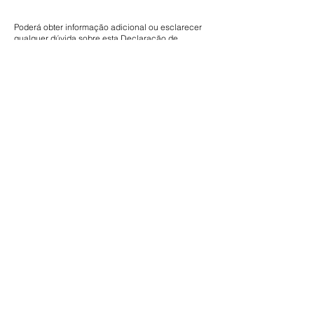
Poderá obter informação adicional ou esclarecer
qualquer dúvida sobre esta Declaração de
Privacidade e Tratamento de Dados Pessoais,
remetendo as suas questões para:
Centro Ciência Viva de Estremoz
Espaço Ciência, Convento das Maltezas
7100-513 Estremoz
email: ccvestremoz@uevora.pt
Full Member of: