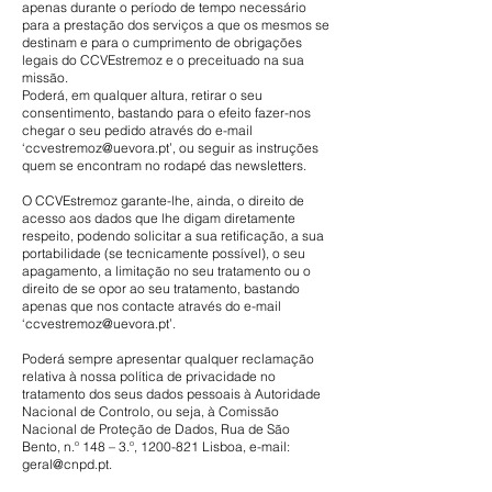
apenas durante o período de tempo necessário
para a prestação dos serviços a que os mesmos se
destinam e para o cumprimento de obrigações
legais do CCVEstremoz e o preceituado na sua
missão.
Poderá, em qualquer altura, retirar o seu
consentimento, bastando para o efeito fazer-nos
chegar o seu pedido através do e-mail
‘ccvestremoz@uevora.pt’, ou seguir as instruções
quem se encontram no rodapé das newsletters.
O CCVEstremoz garante-lhe, ainda, o direito de
acesso aos dados que lhe digam diretamente
respeito, podendo solicitar a sua retificação, a sua
portabilidade (se tecnicamente possível), o seu
apagamento, a limitação no seu tratamento ou o
direito de se opor ao seu tratamento, bastando
apenas que nos contacte através do e-mail
‘
ccvestremoz@uevora.pt
’.
Poderá sempre apresentar qualquer reclamação
relativa à nossa política de privacidade no
tratamento dos seus dados pessoais à Autoridade
Nacional de Controlo, ou seja, à Comissão
Nacional de Proteção de Dados, Rua de São
Bento, n.º 148 – 3.º,
1200-821
Lisboa, e-mail:
geral@cnpd.pt
.