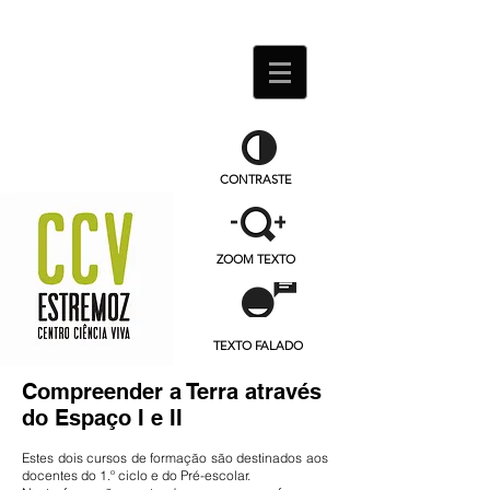
CONTRASTE
ZOOM TEXTO
TEXTO FALADO
Compreender a Terra através
do Espaço I e II
Estes dois cursos de formação são destinados aos
docentes do 1.º ciclo e do Pré-escolar.