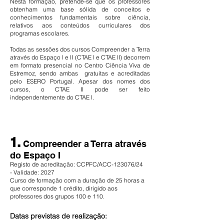
Nesta formação, pretende-se que os professores
obtenham uma base sólida de conceitos e
conhecimentos fundamentais sobre ciência,
relativos aos conteúdos curriculares dos
programas escolares.
Todas as sessões dos cursos Compreender a Terra
através do Espaço I e II (CTAE I e CTAE II) decorrem
em formato presencial no Centro Ciência Viva de
Estremoz, sendo ambas gratuitas e acreditadas
pelo ESERO Portugal. Apesar dos nomes dos
cursos, o CTAE II pode ser feito
independentemente do CTAE I.
1.
Compreender a Terra através
do Espaço I
Registo de acreditação: CCPFC/ACC-123076/24
-
Validade: 2027
Curso de formação com a duração de 25 horas a
que corresponde 1 crédito, dirigido aos
professores dos grupos 100 e 110.
Datas previstas de realização: