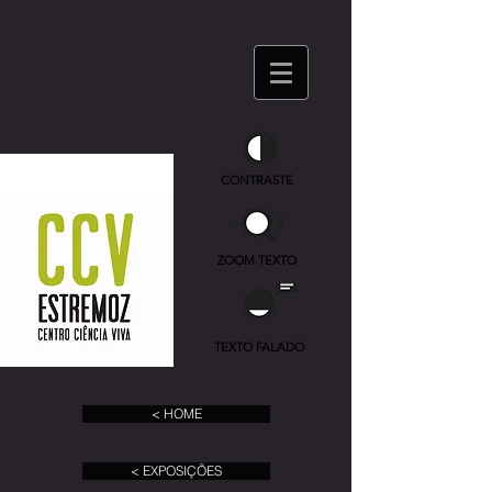
CONTRASTE
ZOOM TEXTO
TEXTO FALADO
< HOME
< EXPOSIÇÕES