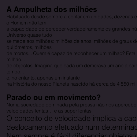
A Ampulheta dos milhões
Habituado desde sempre a contar em unidades, dezenas e 
o Homem não tem
a capacidade de perceber verdadeiramente os grandes núm
Universo quase tudo
se mede aos milhões: milhões de anos, milhões de graus d
quilómetros, milhões
de mortos... Quem é capaz de reconhecer um milhão? Esta
milhão...
de objectos. Imagina que cada um demorava um ano a cair.
tempo...
e, no entanto, apenas um instante
na História do nosso Planeta nascido há cerca de 4 550 mi
Parado ou em movimento?
Numa sociedade dominada pela pressa não nos apercebem
velocidades lentas… e as super lentas.
O conceito de velocidade implica a ca
deslocamento efetuado num determinad
Nem sempre é fácil diferenciar objetos