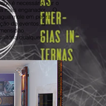
 que é necessário dar o
ada mais enganador… O
água mole em pedra
ação de eventos, à
 imensidão
nsitória qualquer