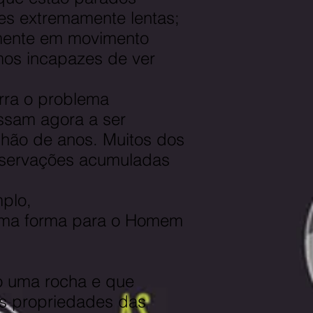
es extremamente lentas;
mente em movimento
os incapazes de ver
rra o problema
ssam agora a ser
hão de anos. Muitos dos
servações acumuladas
mplo,
sma forma para o Homem
mo uma rocha e que
s propriedades das