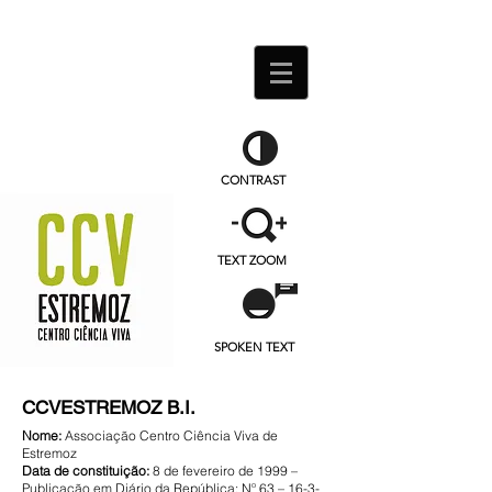
CONTRAST
TEXT ZOOM
SPOKEN TEXT
CCVESTREMOZ B.I.
Nome:
Associação Centro Ciência Viva de
Estremoz
Data de constituição:
8 de fevereiro de 1999 –
Publicação em Diário da República: Nº 63 –
16-3-