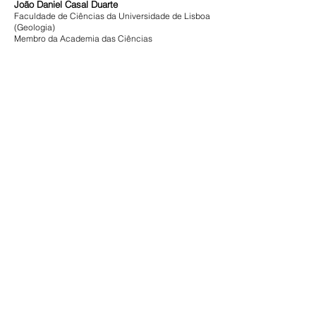
João Daniel Casal Duarte
Faculdade de Ciências da Universidade de Lisboa
(Geologia)
Membro da Academia das Ciências
António José Estevão Grande Candeias
Professor Catedrático de Química da Universidade
de Évora
Laboratório Associado Hércules
Full Member of: